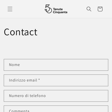
Vai
direttamente
Carrello
ai contenuti
Contact
M
Nome
o
d
Indirizzo email
*
u
l
o
Numero di telefono
d
i
Commenta