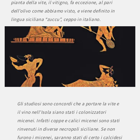
pianta della vite, il vitigno, fa eccezione, al pari
dell’olivo come abbiamo visto, e viene definito in
lingua siciliana “zuccu”, ceppo in italiano.
Gli studiosi sono concordi che a portare la vite e
il vino nell’Isola siano stati i colonizzatori
micenei. Infatti coppe e calici micenei sono stati
rinvenuti in diverse necropoli siciliane. Se non
furono i micenei, saranno stati di certo i calcidesi