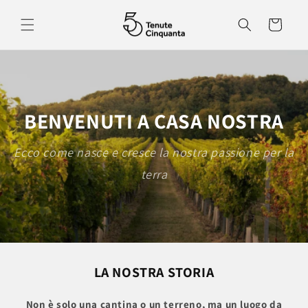
Vai
direttamente
Carrello
ai contenuti
BENVENUTI A CASA NOSTRA
Ecco come nasce e cresce la nostra passione per la
terra
LA NOSTRA STORIA
Non è solo una cantina o un terreno, ma un luogo da